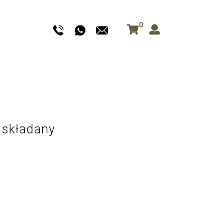
0
 składany