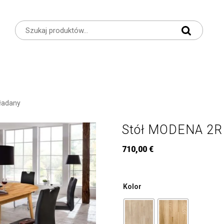
ładany
Stół MODENA 2R
710,00
€
Kolor