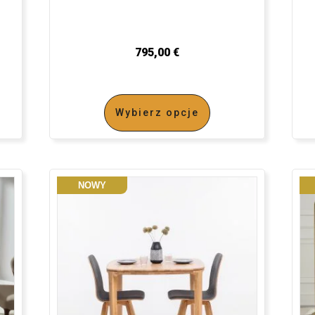
795,00
€
Wybierz opcje
NOWY