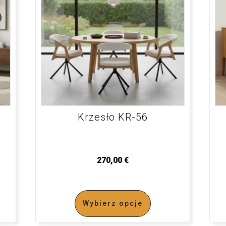
Krzesło KR-56
270,00
€
Wybierz opcje