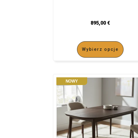
895,00
€
Wybierz opcje
NOWY