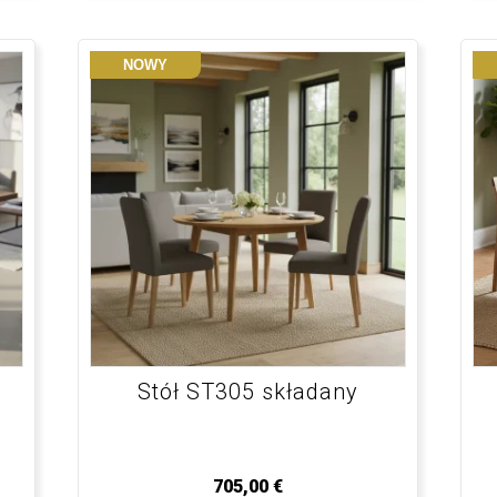
NOWY
Stół ST305 składany
705,00
€