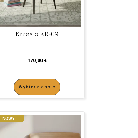
Krzesło KR-09
170,00
€
Wybierz opcje
NOWY