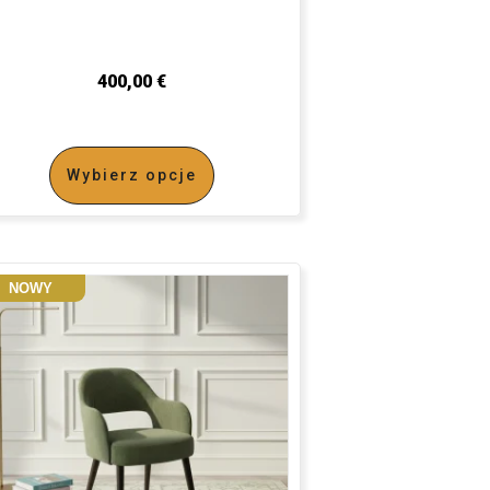
400,00
€
Wybierz opcje
NOWY