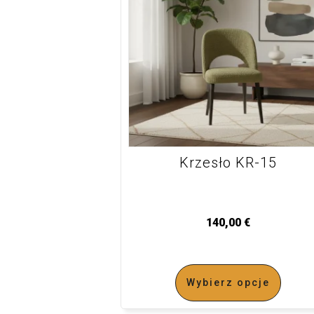
Krzesło KR-15
140,00
€
Wybierz opcje