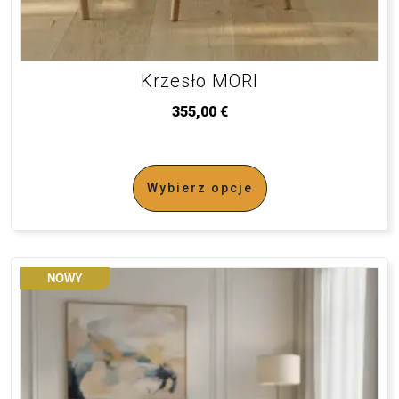
Krzesło MORI
355,00
€
Wybierz opcje
NOWY