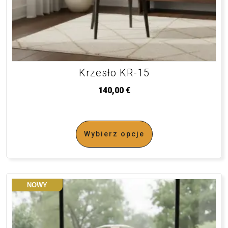
Krzesło KR-15
140,00
€
Wybierz opcje
NOWY