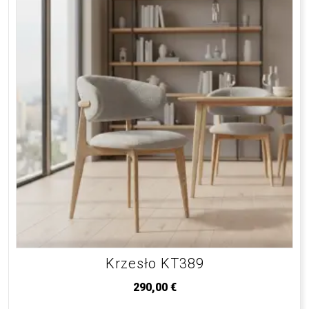
Krzesło KT389
290,00
€