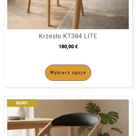
Krzesło KT384 LITE
180,00
€
Wybierz opcje
NOWY