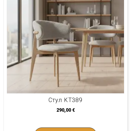
Стул KT389
290,00
€