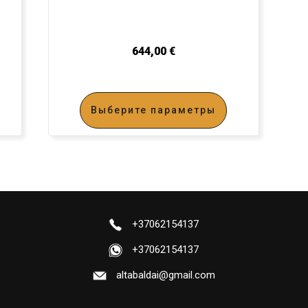
644,00
€
Выберите параметры
+37062154137
+37062154137
altabaldai@gmail.com