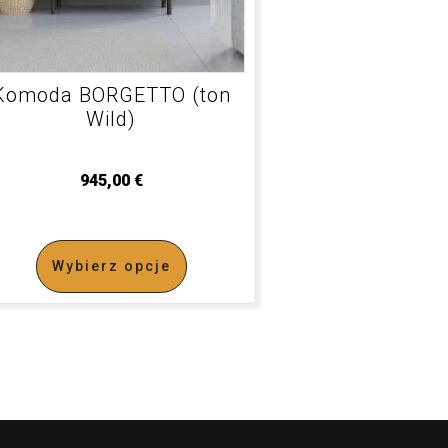
Komoda BORGETTO (ton
Wild)
945,00
€
Wybierz opcje