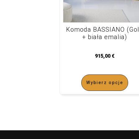
Komoda BASSIANO (Go
+ biała emalia)
915,00
€
Wybierz opcje