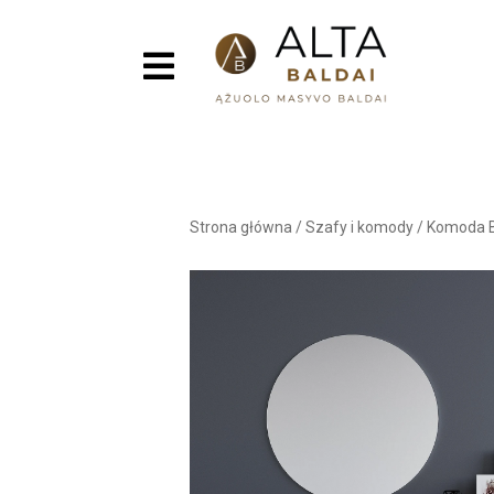
Strona główna
/
Szafy i komody
/
Komoda B