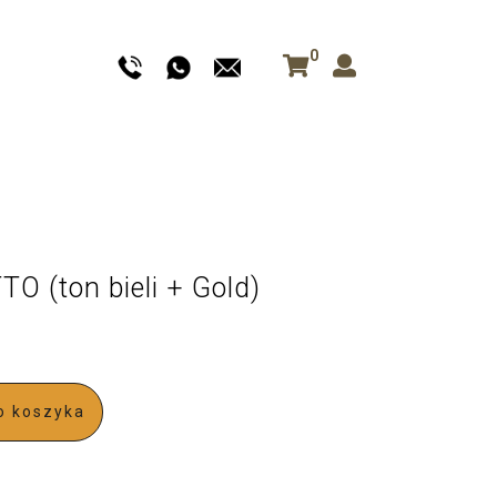
0
 (ton bieli + Gold)
o koszyka