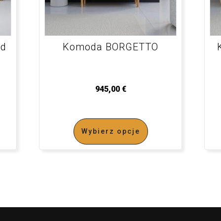
ld
Komoda BORGETTO
945,00
€
Wybierz opcje