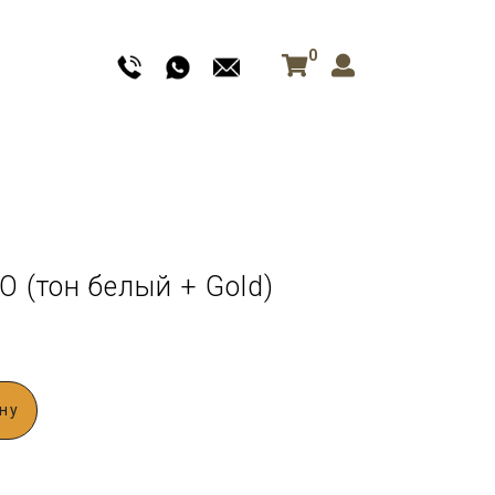
0
 (тон белый + Gold)
ну