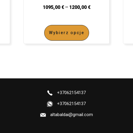
–
1095,00
€
1200,00
€
Wybierz opcje
+37062154137
+37062154137
altabaldai@gmail.com