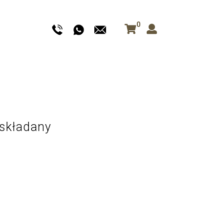
0
 składany