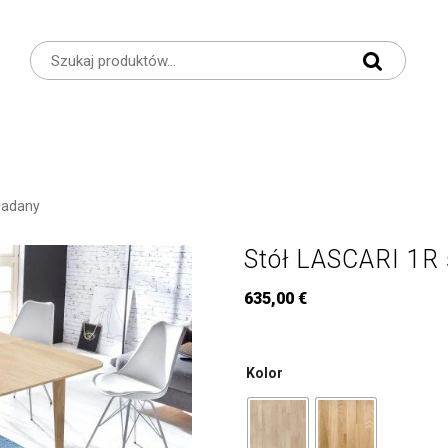
ładany
Stół LASCARI 1R
635,00
€
Kolor