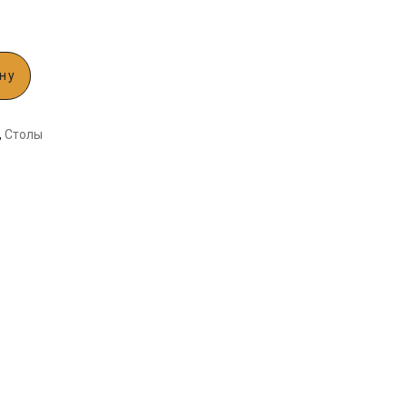
ну
,
Столы