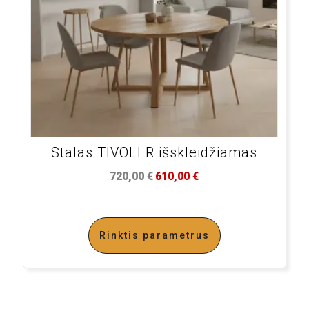
Stalas TIVOLI R išskleidžiamas
720,00
€
610,00
€
Rinktis parametrus