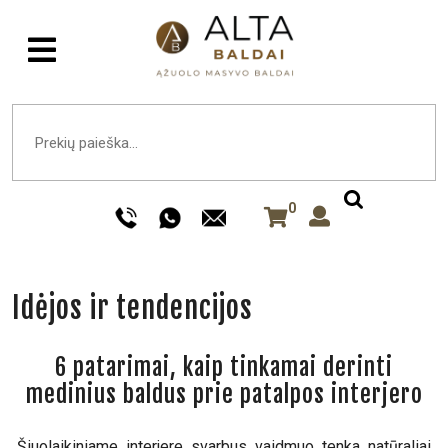
0
Idėjos ir tendencijos
6 patarimai, kaip tinkamai derinti
medinius baldus prie patalpos interjero
Šiuolaikiniame interjere svarbus vaidmuo tenka natūraliai