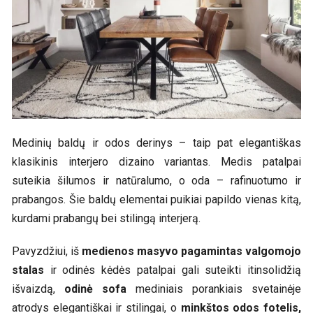
Medinių baldų ir odos derinys – taip pat elegantiškas
klasikinis interjero dizaino variantas. Medis patalpai
suteikia šilumos ir natūralumo, o oda – rafinuotumo ir
prabangos. Šie baldų elementai puikiai papildo vienas kitą,
kurdami prabangų bei stilingą interjerą.
Pavyzdžiui, iš
medienos masyvo pagamintas valgomojo
stalas
ir odinės kėdės patalpai gali suteikti itinsolidžią
išvaizdą,
odinė sofa
mediniais porankiais svetainėje
atrodys elegantiškai ir stilingai, o
minkštos odos fotelis,