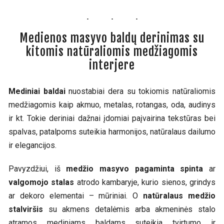
Medienos masyvo baldų derinimas su
kitomis natūraliomis medžiagomis
interjere
Mediniai baldai
nuostabiai dera su tokiomis natūraliomis
medžiagomis kaip akmuo, metalas, rotangas, oda, audinys
ir kt. Tokie deriniai dažnai įdomiai paįvairina tekstūras bei
spalvas, patalpoms suteikia harmonijos, natūralaus dailumo
ir elegancijos.
Pavyzdžiui, iš
medžio masyvo pagaminta spinta
ar
valgomojo stalas
atrodo kambaryje, kurio sienos, grindys
ar dekoro elementai – mūriniai. O
natūralaus medžio
stalviršis
su akmens detalėmis arba akmeninės stalo
atramos mediniams baldams suteikia tvirtumo ir