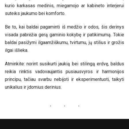
kurio karkasas medinis, miegamojo ar kabineto interjerui
suteiks jaukumo bei komforto.
Be to, kai baldai pagaminti iš medžio ir odos, šis derinys
visada pabrėžia gerą gaminio kokybę ir patikimumą. Tokie
baldai pasižymi ilgaamžiškumu, tvirtumu, jų stilius ir grožis
ilgai išlieka.
Atminkite: norint susikurti jaukią bei stilingą erdvę, baldus
reikia rinktis vadovaujantis pusiausvyros ir harmonijos
principu, tačiau svarbu nebijoti ir eksperimentuoti, taikyti
unikalius ir įdomius derinius.