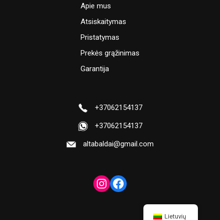
Apie mus
Atsiskaitymas
Pristatymas
Prekės grąžinimas
Garantija
+37062154137
+37062154137
altabaldai@gmail.com
Lietuvių