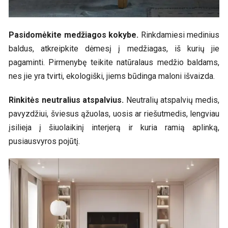
Pasidomėkite medžiagos kokybe.
Rinkdamiesi medinius
baldus, atkreipkite dėmesį į medžiagas, iš kurių jie
pagaminti. Pirmenybę teikite natūralaus medžio baldams,
nes jie yra tvirti, ekologiški, jiems būdinga maloni išvaizda.
Rinkitės neutralius atspalvius.
Neutralių atspalvių medis,
pavyzdžiui, šviesus ąžuolas, uosis ar riešutmedis, lengviau
įsilieja į šiuolaikinį interjerą ir kuria ramią aplinką,
pusiausvyros pojūtį.