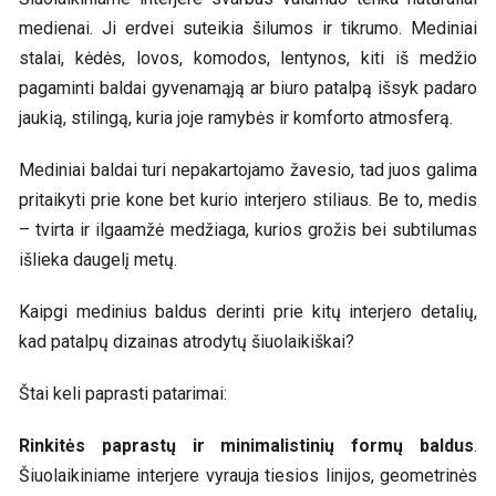
medienai. Ji erdvei suteikia šilumos ir tikrumo. Mediniai
stalai, kėdės, lovos, komodos, lentynos, kiti iš medžio
pagaminti baldai gyvenamąją ar biuro patalpą išsyk padaro
jaukią, stilingą, kuria joje ramybės ir komforto atmosferą.
Mediniai baldai turi nepakartojamo žavesio, tad juos galima
pritaikyti prie kone bet kurio interjero stiliaus. Be to, medis
– tvirta ir ilgaamžė medžiaga, kurios grožis bei subtilumas
išlieka daugelį metų.
Kaipgi medinius baldus derinti prie kitų interjero detalių,
kad patalpų dizainas atrodytų šiuolaikiškai?
Štai keli paprasti patarimai:
Rinkitės paprastų ir minimalistinių formų baldus
.
Šiuolaikiniame interjere vyrauja tiesios linijos, geometrinės