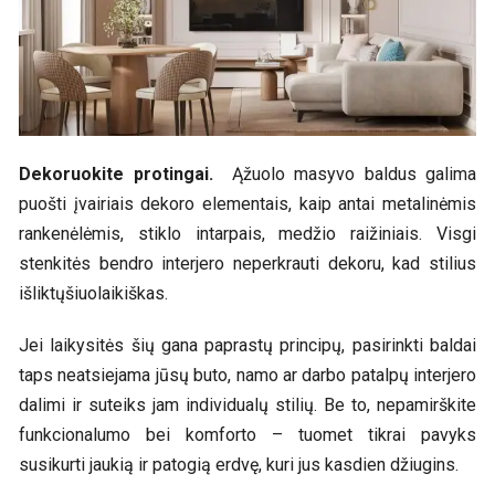
Dekoruokite protingai.
Ąžuolo masyvo baldus galima
puošti įvairiais dekoro elementais, kaip antai metalinėmis
rankenėlėmis, stiklo intarpais, medžio raižiniais. Visgi
stenkitės bendro interjero neperkrauti dekoru, kad stilius
išliktųšiuolaikiškas.
Jei laikysitės šių gana paprastų principų, pasirinkti baldai
taps neatsiejama jūsų buto, namo ar darbo patalpų interjero
dalimi ir suteiks jam individualų stilių. Be to, nepamirškite
funkcionalumo bei komforto – tuomet tikrai pavyks
susikurti jaukią ir patogią erdvę, kuri jus kasdien džiugins.