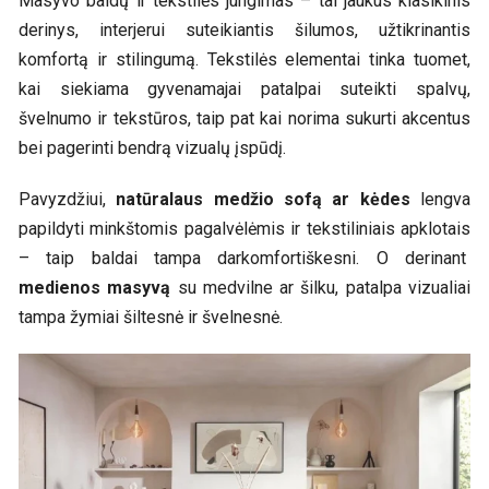
Masyvo baldų ir tekstilės jungimas – tai jaukus klasikinis
derinys, interjerui suteikiantis šilumos, užtikrinantis
komfortą ir stilingumą. Tekstilės elementai tinka tuomet,
kai siekiama gyvenamajai patalpai suteikti spalvų,
švelnumo ir tekstūros, taip pat kai norima sukurti akcentus
bei pagerinti bendrą vizualų įspūdį.
Pavyzdžiui,
natūralaus medžio sofą ar kėdes
lengva
papildyti minkštomis pagalvėlėmis ir tekstiliniais apklotais
– taip baldai tampa darkomfortiškesni. O derinant
medienos masyvą
su medvilne ar šilku, patalpa vizualiai
tampa žymiai šiltesnė ir švelnesnė.