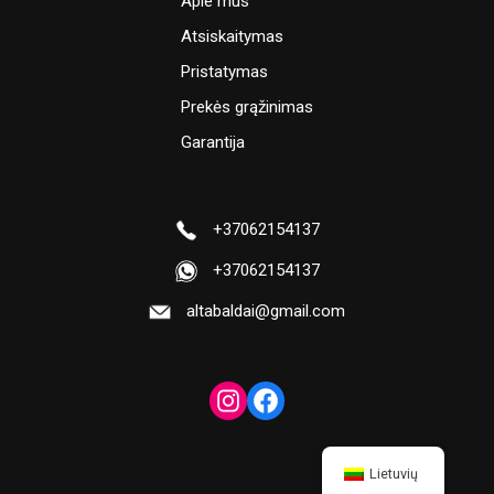
Apie mus
Atsiskaitymas
Pristatymas
Prekės grąžinimas
Garantija
+37062154137
+37062154137
altabaldai@gmail.com
Lietuvių