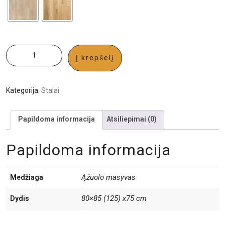
Į krepšelį
Kategorija:
Stalai
Papildoma informacija
Atsiliepimai (0)
Papildoma informacija
Ąžuolo masyvas
Medžiaga
80×85 (125) х75 сm
Dydis