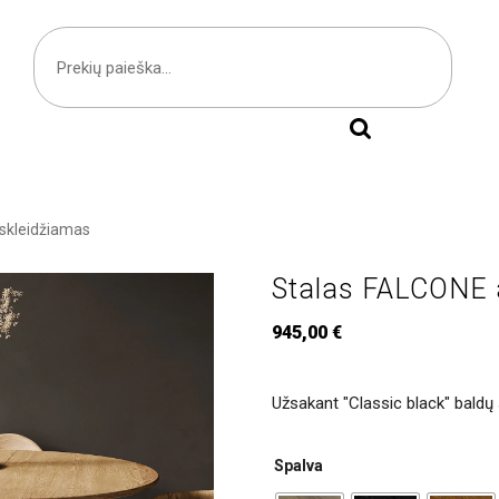
šskleidžiamas
Stalas FALCONE 
945,00
€
Užsakant "Classic black" baldų 
Spalva