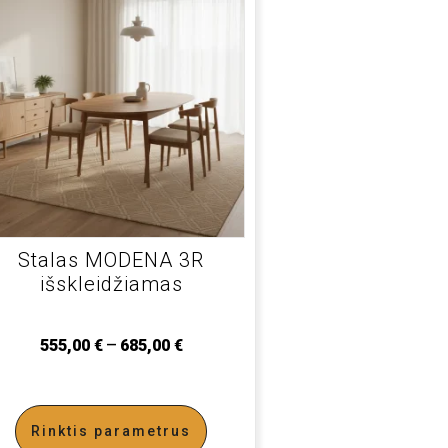
Stalas MODENA 3R
išskleidžiamas
–
555,00
€
685,00
€
Rinktis parametrus