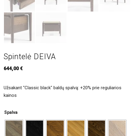
Spintelė DEIVA
644,00
€
Užsakant "Classic black" baldų spalvą: +20% prie reguliarios
kainos
Spalva