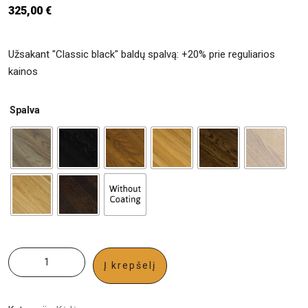
325,00
€
Užsakant "Classic black" baldų spalvą: +20% prie reguliarios
kainos
Spalva
Į krepšelį