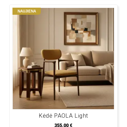
NAUJIENA
Kėdė PAOLA Light
355,00
€