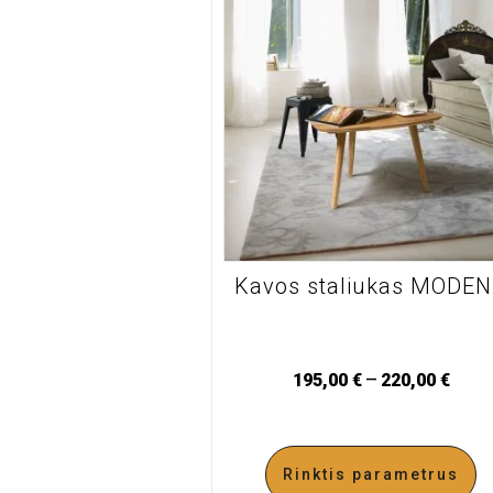
Kavos staliukas MODE
–
195,00
€
220,00
€
Rinktis parametrus