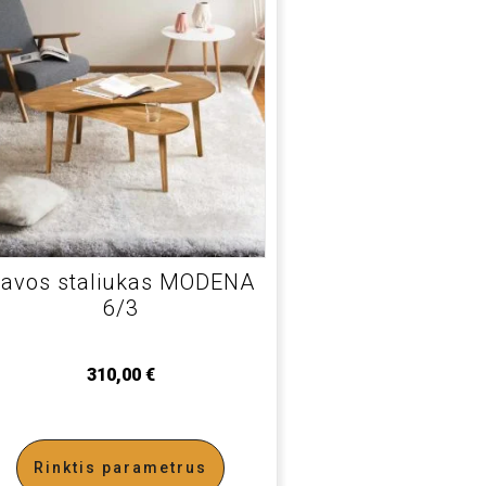
avos staliukas MODENA
6/3
310,00
€
Rinktis parametrus