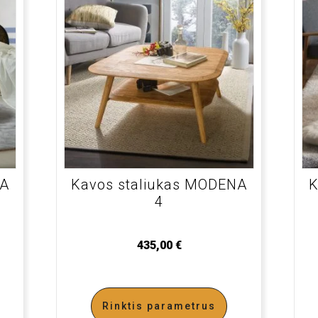
NA
Kavos staliukas MODENA
K
4
435,00
€
Rinktis parametrus